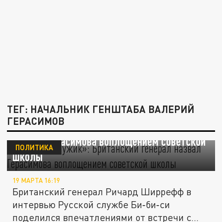
ТЕГ: НАЧАЛЬНИК ГЕНШТАБА ВАЛЕРИЙ
ГЕРАСИМОВ
«Жесткий мужик»: Британский генерал
назвал Герасимова воплощением советской
ПОЛИТИКА
школы
19 МАРТА 16:19
Британский генерал Ричард Ширрефф в
интервью Русской службе Би‑би‑си
поделился впечатлениями от встречи с...