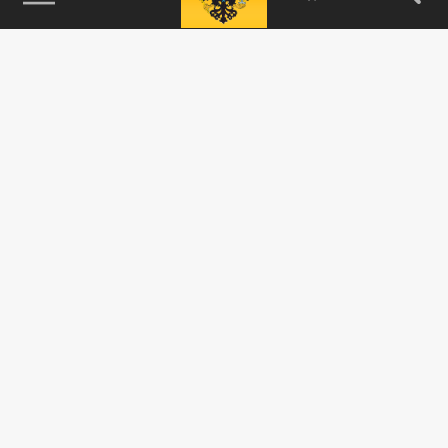
115093, г. Москва, переулок Партийный,
д.1, к.57, стр.3, эт.1, пом.I, ком.45