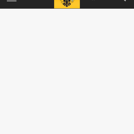
115093, г. Москва, переулок Партийный,
д.1, к.57, стр.3, эт.1, пом.I, ком.45