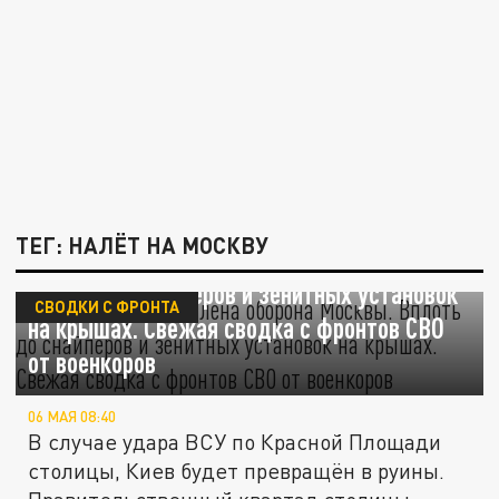
ТЕГ: НАЛЁТ НА МОСКВУ
На 9 мая будет усилена оборона Москвы.
Вплоть до снайперов и зенитных установок
СВОДКИ С ФРОНТА
на крышах. Свежая сводка с фронтов СВО
от военкоров
06 МАЯ 08:40
В случае удара ВСУ по Красной Площади
столицы, Киев будет превращён в руины.