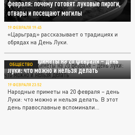
февраля: почему готовят луковые пироги,
отвары и посещают могилы
19 ФЕВРАЛЯ 19:45
«Царьград» рассказывает о традициях и
обрядах на День Луки.
Народные приметы на 20 февраля – день
ОБЩЕСТВО
Луки: что можно и нельзя делать
19 ФЕВРАЛЯ 23:52
Народные приметы на 20 февраля – день
Луки: что можно и нельзя делать. В этот
день православные вспоминали...