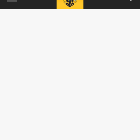
115093, г. Москва, переулок Партийный,
д.1, к.57, стр.3, эт.1, пом.I, ком.45