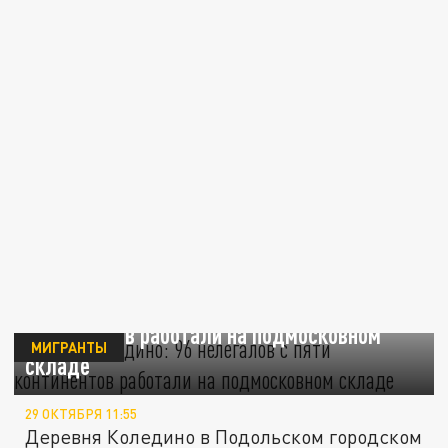
Рейд в Коледино: 96 нелегалов с пяти
континентов работали на подмосковном
МИГРАНТЫ
складе
29 ОКТЯБРЯ 11:55
Деревня Коледино в Подольском городском