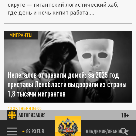
округе — гигантский логистический хаб,
где день и ночь кипит работа....
МИГРАНТЫ
Нелегалов отправили домой: за 2025 год
приставы Ленобласти выдворили из страны
1,8 тысячи мигрантов
10 ОКТЯБРЯ 04:00
18+
Более 1800 нелегалов с начала текущего
АВТОРИЗАЦИЯ
2025 года было выдворено судебными
приставами Ленинградской области из...
85.64 BRENT
ВЛАДИМИР/ИВАНОВО