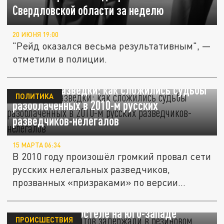
Свердловской области за неделю
20 ИЮНЯ 19:00
"Рейд оказался весьма результативным", —
отметили в полиции.
Призраки разведки: как сложились судьбы
ПОЛИТИКА
разоблаченных в 2010-м русских
разведчиков-нелегалов
15 МАРТА 06:34
В 2010 году произошёл громкий провал сети
русских нелегальных разведчиков,
прозванных «призраками» по версии...
Полсотни мигрантов задержали в
"резиновом" хостеле на юго-западе
ПРОИСШЕСТВИЯ