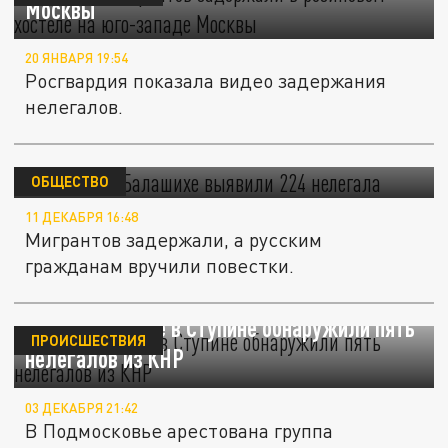
Москвы
20 ЯНВАРЯ 19:54
Росгвардия показала видео задержания
нелегалов.
В хостеле в Балашихе выявили 224
нелегала
ОБЩЕСТВО
11 ДЕКАБРЯ 16:48
Мигрантов задержали, а русским
гражданам вручили повестки.
В частном доме в Ступине обнаружили пять
ПРОИСШЕСТВИЯ
нелегалов из КНР
03 ДЕКАБРЯ 21:42
В Подмосковье арестована группа