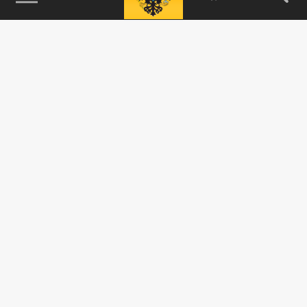
115093, г. Москва, переулок Партийный,
д.1, к.57, стр.3, эт.1, пом.I, ком.45