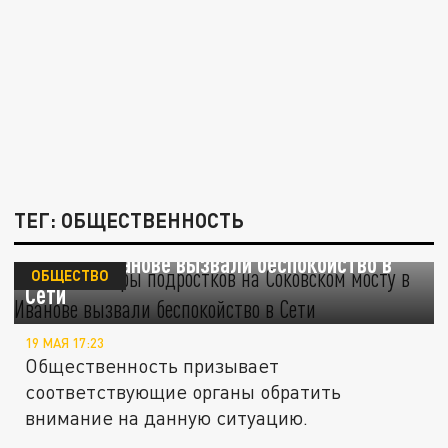
ТЕГ: ОБЩЕСТВЕННОСТЬ
Опасные игры подростков на Соковском
мосту в Иванове вызвали беспокойство в
ОБЩЕСТВО
Сети
19 МАЯ 17:23
Общественность призывает
соответствующие органы обратить
внимание на данную ситуацию.