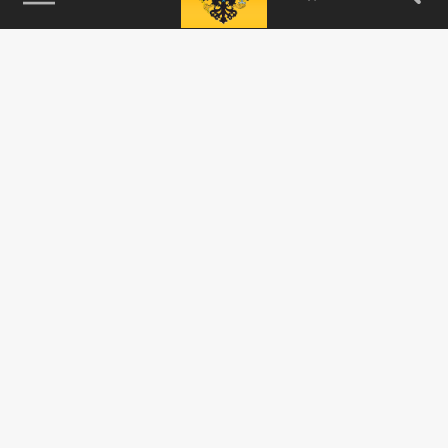
115093, г. Москва, переулок Партийный,
д.1, к.57, стр.3, эт.1, пом.I, ком.45