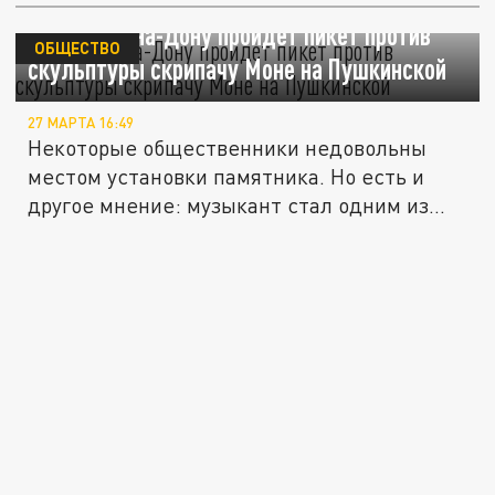
В Ростове-на-Дону пройдет пикет против
ОБЩЕСТВО
скульптуры скрипачу Моне на Пушкинской
27 МАРТА 16:49
Некоторые общественники недовольны
местом установки памятника. Но есть и
другое мнение: музыкант стал одним из...