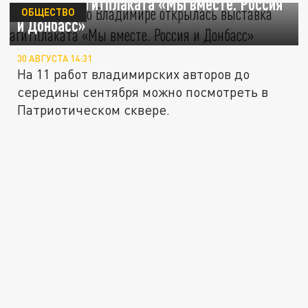
выставка агитплаката «Мы вместе. Россия
ОБЩЕСТВО
и Донбасс»
30 АВГУСТА 14:31
На 11 работ владимирских авторов до
середины сентября можно посмотреть в
Патриотическом сквере.