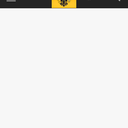
115093, г. Москва, переулок Партийный,
д.1, к.57, стр.3, эт.1, пом.I, ком.45