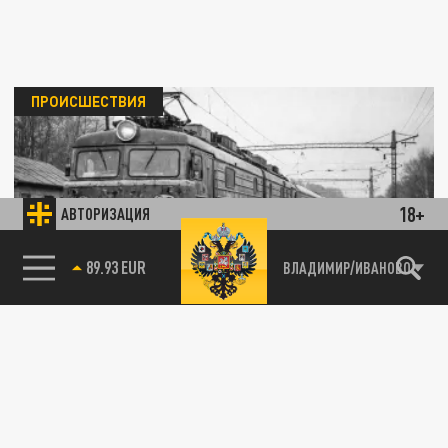
ПРОИСШЕСТВИЯ
18+
АВТОРИЗАЦИЯ
В ЛНР атакован пригородный поезд с
85.64 BRENT
ВЛАДИМИР/ИВАНОВО
пассажирами: что известно к этой минуте
04 ИЮНЯ 15:51
Пригородный поезд в ЛНР подвергся атаке
ВСУ. Рассказываем, что известно к этой
минуте.