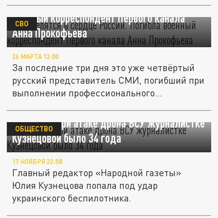
ВСУ целятся в сердце России. Погибла
военный корреспондент Первого канала
СВО
Анна Прокофьева
26 МАРТА 12:00
За последние три дня это уже четвёртый
русский представитель СМИ, погибший при
выполнении профессионального...
Погибшей при атаке дрона ВСУ журналистке
ОБЩЕСТВО
Кузнецовой было 34 года
17 НОЯБРЯ 22:58
Главный редактор «Народной газеты»
Юлия Кузнецова попала под удар
украинского беспилотника.