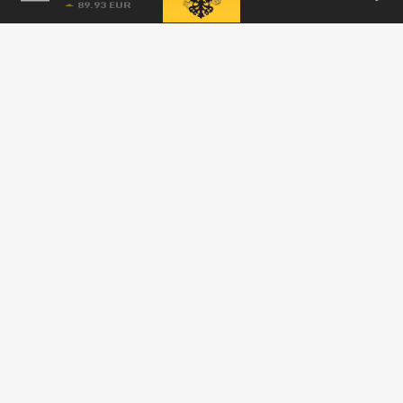
Коц: Трамп предупредил Зеленского о риске
новых территориальных потерь
29 ДЕКАБРЯ 19:18
Коц добавил, что русская армия намерена
принудительно «вытеснить» украинских
солдат.
СВО
ВСУ бегут из Константиновки: Врагу не