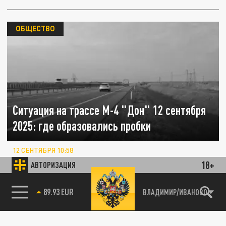
ОБЩЕСТВО
Ситуация на трассе М-4 "Дон" 12 сентября
2025: где образовались пробки
12 СЕНТЯБРЯ 10:58
Рассказываем, где в настоящее время
18+
АВТОРИЗАЦИЯ
затруднён проезд и наблюдаются
дорожные заторы.
85.64 BRENT
ВЛАДИМИР/ИВАНОВО
ОБЩЕСТВО