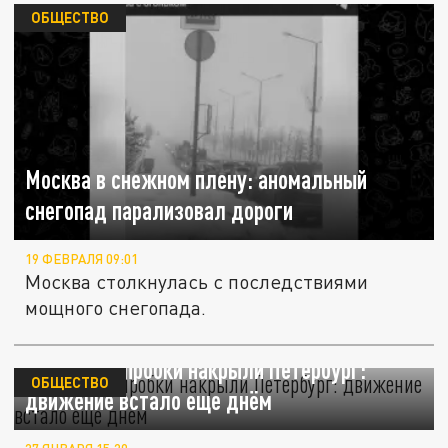
ОБЩЕСТВО
Москва в снежном плену: аномальный
снегопад парализовал дороги
19 ФЕВРАЛЯ 09:01
Москва столкнулась с последствиями
мощного снегопада.
7-бальные пробки накрыли Петербург:
ОБЩЕСТВО
движение встало еще днём