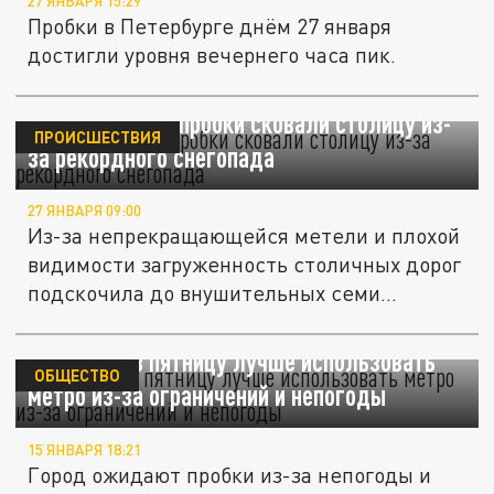
27 ЯНВАРЯ 15:29
Пробки в Петербурге днём 27 января
достигли уровня вечернего часа пик.
Семибалльные пробки сковали столицу из-
ПРОИСШЕСТВИЯ
за рекордного снегопада
27 ЯНВАРЯ 09:00
Из-за непрекращающейся метели и плохой
видимости загруженность столичных дорог
подскочила до внушительных семи...
Дептранс: в пятницу лучше использовать
ОБЩЕСТВО
метро из-за ограничений и непогоды
15 ЯНВАРЯ 18:21
Город ожидают пробки из-за непогоды и