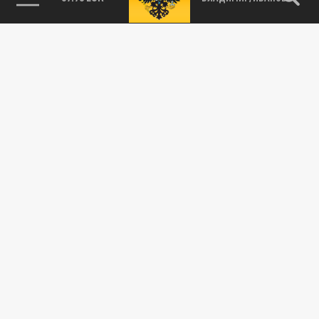
10 ИЮНЯ 12:52
Стало известно, какие растителльные
продукты ведут к укреплению сердца и
сосудов
ОБЩЕСТВО
Травматолог назвала продукты и привычки,
разрушающие суставы после 50 лет
29 МАЯ 19:54
Врач объяснила, что проблемы с суставами
часто возникают вследствие недостатка