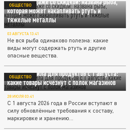
Не берите даже со скидкой: названа рыба,
ОБЩЕСТВО
которая может накапливать ртуть и
тяжелые металлы
03 АВГУСТА 13:41
Не вся рыба одинаково полезна: какие
виды могут содержать ртуть и другие
опасные вещества.
Новые правила для продуктов с 1 августа:
ОБЩЕСТВО
какие товары исчезнут с полок магазинов
28 ИЮЛЯ 03:41
С 1 августа 2026 года в России вступают в
силу обновлённые требования к составу,
маркировке и хранению...