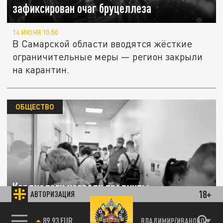
зафиксирован очаг бруцеллеза
14 ИЮНЯ 10:50
В Самарской области вводятся жёсткие
ограничительные меры — регион закрыли
на карантин.
ОБЩЕСТВО
Кардиологи назвали продукты,
18+
АВТОРИЗАЦИЯ
укрепляющие сердце и сосуды
85.64 BRENT
ВЛАДИМИР/ИВАНОВО