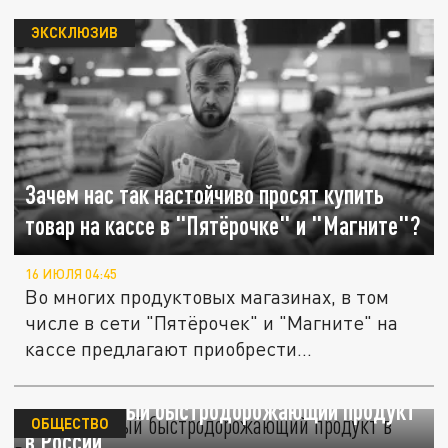
ЭКСКЛЮЗИВ
Зачем нас так настойчиво просят купить
товар на кассе в "Пятёрочке" и "Магните"?
16 ИЮЛЯ 04:45
Во многих продуктовых магазинах, в том
числе в сети "Пятёрочек" и "Магните" на
кассе предлагают приобрести...
Назван самый быстродорожающий продукт
ОБЩЕСТВО
в России