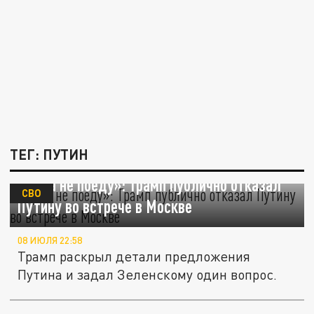
ТЕГ: ПУТИН
«Туда не поеду»: Трамп публично отказал
СВО
Путину во встрече в Москве
08 ИЮЛЯ 22:58
Трамп раскрыл детали предложения
Путина и задал Зеленскому один вопрос.
Судьбоносный этап СВО и внутренняя