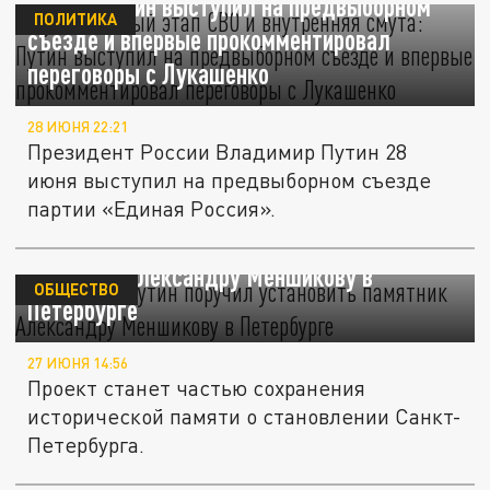
смута: Путин выступил на предвыборном
ПОЛИТИКА
съезде и впервые прокомментировал
переговоры с Лукашенко
28 ИЮНЯ 22:21
Президент России Владимир Путин 28
июня выступил на предвыборном съезде
партии «Единая Россия».
Владимир Путин поручил установить
памятник Александру Меншикову в
ОБЩЕСТВО
Петербурге
27 ИЮНЯ 14:56
Проект станет частью сохранения
исторической памяти о становлении Санкт-
Петербурга.
В Кремле заявили, что знают о