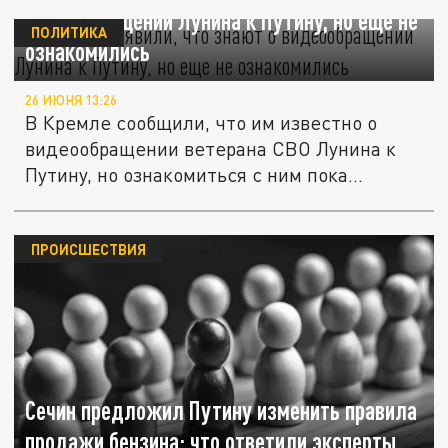
видеообращении Лунина к Путину, но еще не
ПОЛИТИКА
ознакомились
26 ИЮНЯ 13:26
В Кремле сообщили, что им известно о
видеообращении ветерана СВО Лунина к
Путину, но ознакомиться с ним пока...
ПРОИСШЕСТВИЯ
Сечин предложил Путину изменить правила
продажи бензина: что ответили эксперты