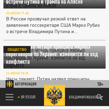
встречи Путина и Трампа на Аляске
25 ИЮНЯ 17:48
В России прозвучал резкий ответ на
заявления госсекретаря США Марко Рубио
о встрече Владимира Путина и...
Путин назвал четыре принципа мирных
ОБЩЕСТВО
переговоров по Украине: изменится ли ход
конфликта
24 ИЮНЯ 18:35
Часы тикают: Путин назвал принципы
18+
АВТОРИЗАЦИЯ
мирного диалога, пока Киев спорит с
Западом.
85.64 BRENT
ВЛАДИМИР/ИВАНОВО
Как избежать новых потрясений в 2026