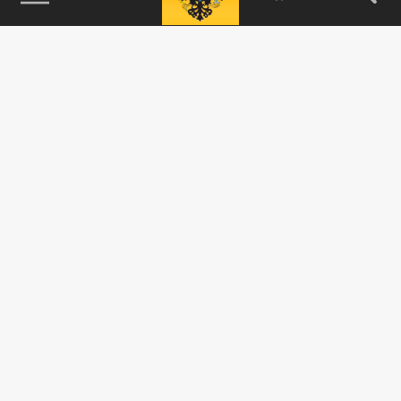
115093, г. Москва, переулок Партийный,
д.1, к.57, стр.3, эт.1, пом.I, ком.45