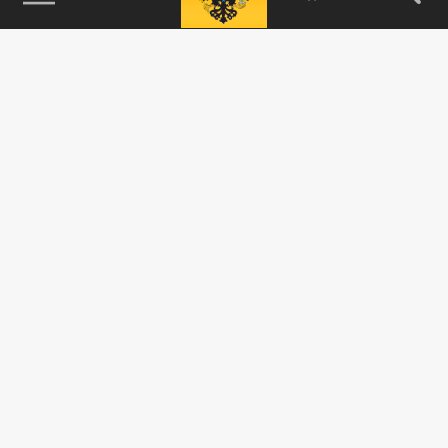
115093, г. Москва, переулок Партийный,
д.1, к.57, стр.3, эт.1, пом.I, ком.45