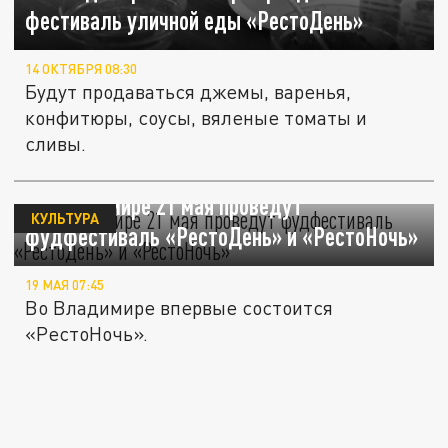
фестиваль уличной еды «РестоДень»
14 ОКТЯБРЯ 08:30
Будут продаваться джемы, варенья,
конфитюры, соусы, вяленые томаты и
сливы.
Во Владимире 21 мая проведут
КУЛЬТУРА
фудфестиваль «РестоДень» и «РестоНочь»
19 МАЯ 07:45
Во Владимире впервые состоится
«РестоНочь».