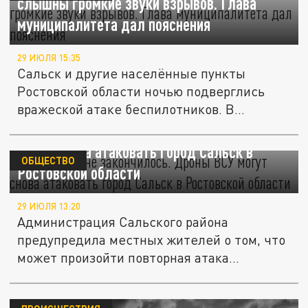
слышны громкие звуки взрывов. Глава
муниципалитета дал пояснения
29 ИЮЛЯ 15:35
Сальск и другие населённые пункты
Ростовской области ночью подверглись
вражеской атаке беспилотников. В...
Ещё ничего не закончилось. Дроны ВСУ
могут снова атаковать город Сальск в
ОБЩЕСТВО
Ростовской области
29 ИЮЛЯ 13:20
Администрация Сальского района
предупредила местных жителей о том, что
может произойти повторная атака...