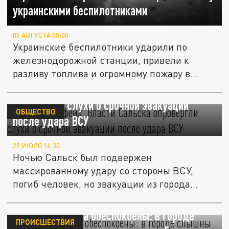
украинскими беспилотниками
05 АВГУСТА 05:00
Украинские беспилотники ударили по
железнодорожной станции, привели к
разливу топлива и огромному пожару в...
"Осторожно, фейк". Власти Сальска
опровергли слухи о срочной эвакуации
ОБЩЕСТВО
после удара ВСУ
29 ИЮЛЯ 16:30
Ночью Сальск был подвержен
массированному удару со стороны ВСУ,
погиб человек, но эвакуации из города
нет,...
Жители Сальска обеспокоены: в городе
ПРОИСШЕСТВИЯ