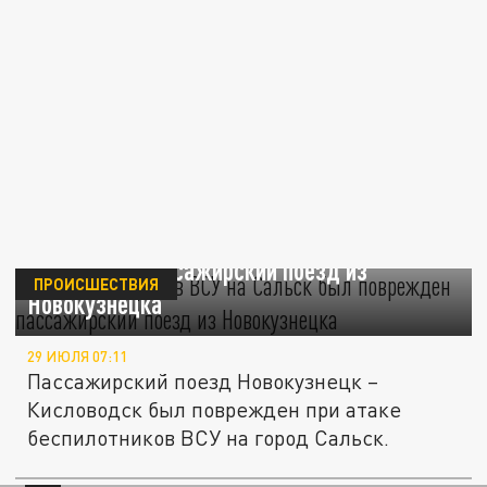
При атаке дронов ВСУ на Сальск был
поврежден пассажирский поезд из
ПРОИСШЕСТВИЯ
Новокузнецка
29 ИЮЛЯ 07:11
Пассажирский поезд Новокузнецк –
Кисловодск был поврежден при атаке
беспилотников ВСУ на город Сальск.