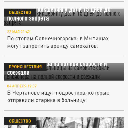
В Мытищах кикшерингу дали 15 дней до
ОБЩЕСТВО
полного запрета
22 МАЯ 21:42
По стопам Солнечногорска: в Мытищах
могут запретить аренду самокатов.
В Москве две школьницы на самокате
сбили пенсионера на полной скорости и
ПРОИСШЕСТВИЯ
сбежали
04 АПРЕЛЯ 19:37
В Чертанове ищут подростков, которые
отправили старика в больницу.
ОБЩЕСТВО