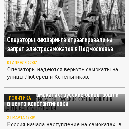
Операторы кикшеринга отреагировали на
запрет электросамокатов в Подмосковье
03 АПРЕЛЯ 07:07
Операторы надеются вернуть самокаты на
улицы Люберец и Котельников.
Штурм на самокатах: русские бойцы вошли
ПОЛИТИКА
в центр Константиновки
28 МАРТА 16:39
Россия начала наступление на самокатах: в