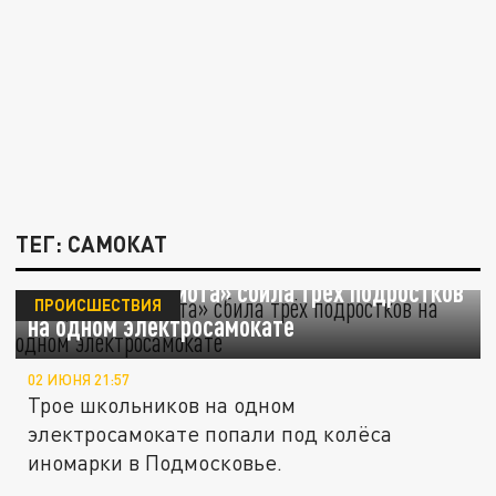
ТЕГ: САМОКАТ
В Щёлкове «Тойота» сбила трёх подростков
ПРОИСШЕСТВИЯ
на одном электросамокате
02 ИЮНЯ 21:57
Трое школьников на одном
электросамокате попали под колёса
иномарки в Подмосковье.