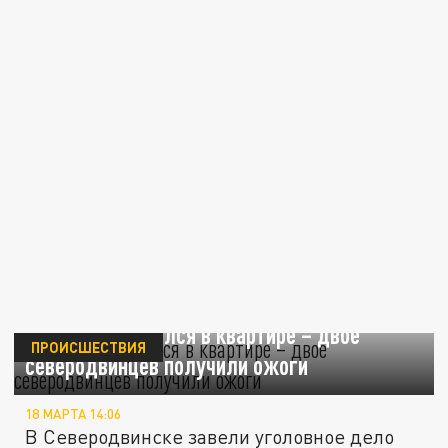
Самокат взорвался в квартире – двое
ПРОИСШЕСТВИЯ
северодвинцев получили ожоги
18 МАРТА 14:06
В Северодвинске завели уголовное дело