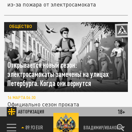
из-за пожара от электросамоката
ОБЩЕСТВО
Открывается новый сезон:
электросамокаты замечены на улицах
Петербурга. Когда они вернутся
16 МАРТА 06:30
Официально сезон проката
18+
электросамокатов ещё не начался. Однако
АВТОРИЗАЦИЯ
на улицах Санкт-Петербурга уже были
замечены...
85.64 BRENT
ВЛАДИМИР/ИВАНОВО