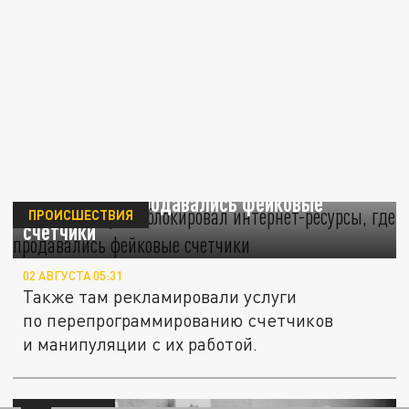
Пермский суд заблокировал интернет-
ресурсы, где продавались фейковые
ПРОИСШЕСТВИЯ
счетчики
02 АВГУСТА 05:31
Также там рекламировали услуги
по перепрограммированию счетчиков
и манипуляции с их работой.