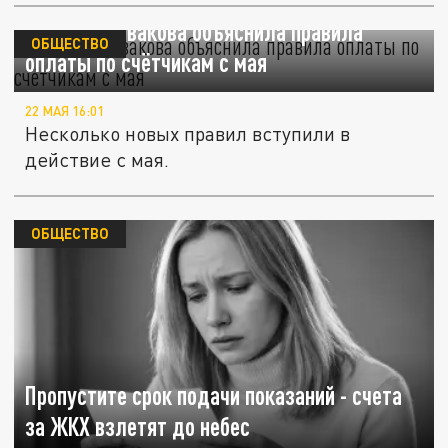
Адвокат Сивакова объяснила правила
ОБЩЕСТВО
оплаты по счётчикам с мая
22 МАЯ 16:01
Несколько новых правил вступили в
действие с мая.
ОБЩЕСТВО
Пропустите срок подачи показаний - счета
за ЖКХ взлетят до небес