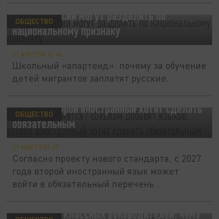
Школы России могут разделить по
ОБЩЕСТВО
национальному признаку
21 АПРЕЛЯ 12:46
Школьный «апартеид»: почему за обучение
детей мигрантов заплатят русские.
Учёба усложнится? Школам добавят
языков: второй иностранный хотят сделать
ОБЩЕСТВО
обязательным
31 МАРТА 09:27
Согласно проекту нового стандарта, с 2027
года второй иностранный язык может
войти в обязательный перечень...
Новая роль классных руководителей: чему