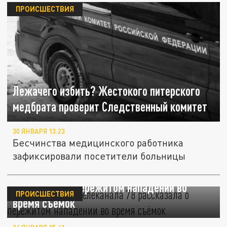
ПРОИСШЕСТВИЯ
Лежачего избить? Жестокого питерского
медбрата проверит Следственный комитет
30 ЯНВАРЯ 13:23
Бесчинства медицинского работника
зафиксировали посетители больницы
Корреспондент телеканала "78"
рассказала о пережитом нападении во
ПРОИСШЕСТВИЯ
время съёмок