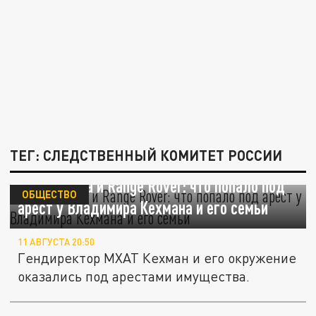
ТЕГ: СЛЕДСТВЕННЫЙ КОМИТЕТ РОССИИ
Счета, дома и Range Rover: что попало под
ОБЩЕСТВО
арест у Владимира Кехмана и его семьи
11 АВГУСТА 20:50
Гендиректор МХАТ Кехман и его окружение
оказались под арестами имущества.