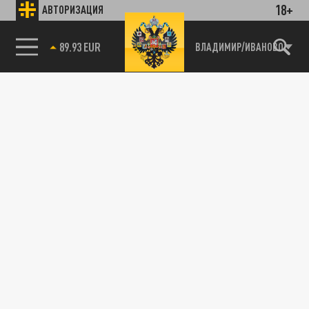
18+
АВТОРИЗАЦИЯ
18 НОЯБРЯ 13:50
Следственный комитет расследует
преступления гражданина Грузии Михаила
85.64 BRENT
ВЛАДИМИР/ИВАНОВО
Батурина
ПРОИСШЕСТВИЯ
СК завершил расследование уголовного
дела банды бывших силовиков
08 НОЯБРЯ 03:21
Следственный комитет России завершил