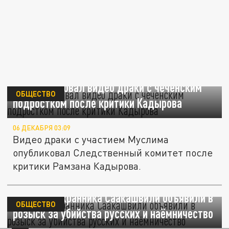
СК опубликовал видео драки с чеченским
ОБЩЕСТВО
подростком после критики Кадырова
06 ДЕКАБРЯ 03:09
Видео драки с участием Муслима
опубликовал Следственный комитет после
критики Рамзана Кадырова.
Бывшего охранника Саакашвили объявили в
ОБЩЕСТВО
розыск за убийства русских и наёмничество