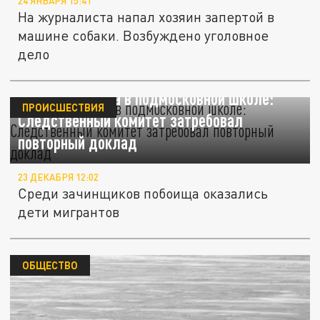
24 ЯНВАРЯ 15:41
На журналиста напал хозяин запертой в
машине собаки. Возбуждено уголовное
дело
Массовая драка в подмосковной школе:
ПРОИСШЕСТВИЯ
Следственный комитет затребовал
повторный доклад
23 ДЕКАБРЯ 12:02
Среди зачинщиков побоища оказались
дети мигрантов
ОБЩЕСТВО