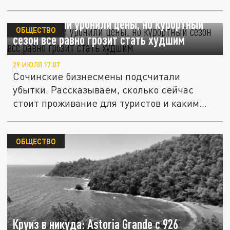
В Сочи отели уронили цены, но курортный
ОБЩЕСТВО
сезон все равно грозит стать худшим
29 ИЮЛЯ 17:07
Сочинские бизнесмены подсчитали
убытки. Рассказываем, сколько сейчас
стоит проживание для туристов и каким...
ОБЩЕСТВО
Круиз в никуда: Astoria Grande с 926