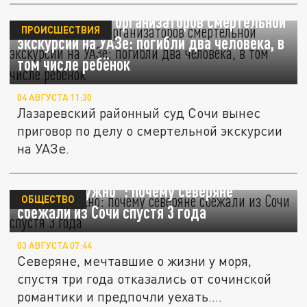
В Сочи осудили организаторов смертельной
ПРОИСШЕСТВИЯ
экскурсии на УАЗе: погибли два человека, в
том числе ребёнок
04 АВГУСТА 11:30
Лазаревский районный суд Сочи вынес
приговор по делу о смертельной экскурсии
на УАЗе.
"Море не нужно": почему северяне
ОБЩЕСТВО
сбежали из Сочи спустя 3 года
03 АВГУСТА 07:44
Северяне, мечтавшие о жизни у моря,
спустя три года отказались от сочинской
романтики и предпочли уехать....