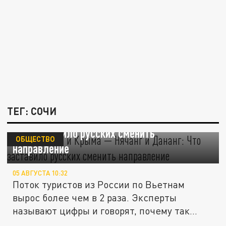
ТЕГ: СОЧИ
Вместо Сочи и Крыма — Нячанг и Дананг:
Что заставило русских сменить
ОБЩЕСТВО
направление
05 АВГУСТА 10:32
Поток туристов из России по Вьетнам
вырос более чем в 2 раза. Эксперты
называют цифры и говорят, почему так...