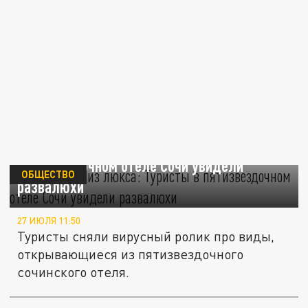
Удивил вид из люкса: Туристы в
пятизвездочном отеле Сочи увидели
ОБЩЕСТВО
развалюхи
27 ИЮЛЯ 11:50
Туристы сняли вирусный ролик про виды,
открывающиеся из пятизвездочного
сочинского отеля.