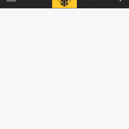
115093, г. Москва, переулок Партийный,
д.1, к.57, стр.3, эт.1, пом.I, ком.45