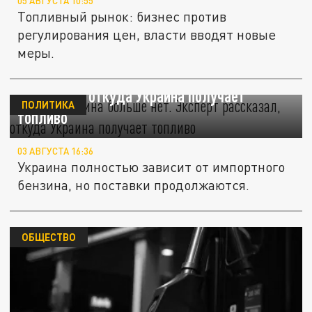
05 АВГУСТА 10:55
Топливный рынок: бизнес против
регулирования цен, власти вводят новые
меры.
Своего бензина больше нет. Эксперт
рассказал, откуда Украина получает
ПОЛИТИКА
топливо
03 АВГУСТА 16:36
Украина полностью зависит от импортного
бензина, но поставки продолжаются.
ОБЩЕСТВО