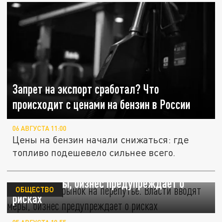
Запрет на экспорт сработал? Что
происходит с ценами на бензин в России
06 АВГУСТА 11:00
Цены на бензин начали снижаться: где
топливо подешевело сильнее всего.
Топливный рынок на перепутье. Власти
вводят меры, бизнес предупреждает о
ОБЩЕСТВО
рисках