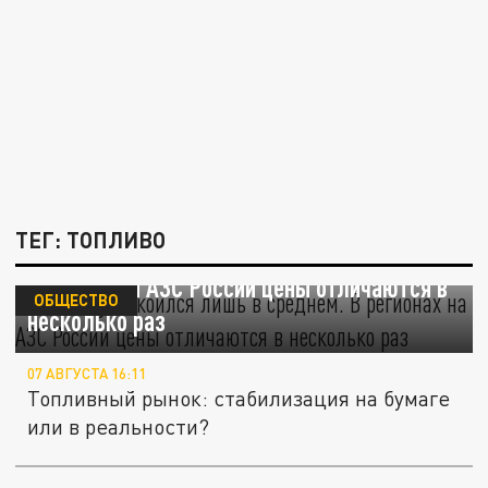
ТЕГ: ТОПЛИВО
Бензин успокоился лишь в среднем. В
регионах на АЗС России цены отличаются в
ОБЩЕСТВО
несколько раз
07 АВГУСТА 16:11
Топливный рынок: стабилизация на бумаге
или в реальности?