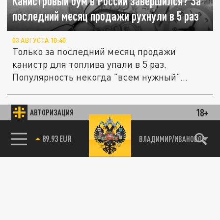
Канистровый бум в России завершился? За
последний месяц продажи рухнули в 5 раз
03 АВГУСТА 10:40
Только за последний месяц продажи
канистр для топлива упали в 5 раз.
Популярность некогда "всем нужный"
товар...
В России подешевел бензин. Названы
18+
АВТОРИЗАЦИЯ
ОБЩЕСТВО
регионы с самым заметным снижением цен
89.93 EUR
ВЛАДИМИР/ИВАНОВО
31 ИЮЛЯ 13:09
Русским сообщили хорошие новости о
ценах на бензин.
ОБЩЕСТВО