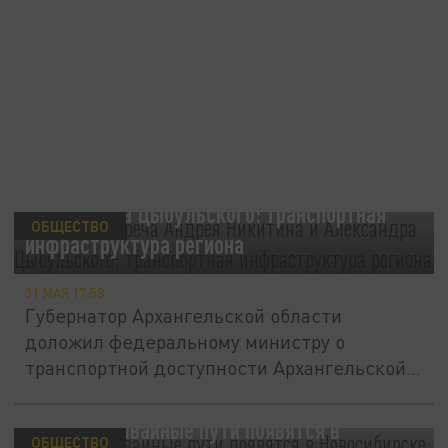
Рабочая встреча Андрея Никитина и
Александра Цыбульского: транспортная
ОБЩЕСТВО
инфраструктура региона
31 МАЯ 17:58
Губернатор Архангельской области
доложил федеральному министру о
транспортной доступности Архангельской...
Новые трамвайные пути появятся в
ОБЩЕСТВО