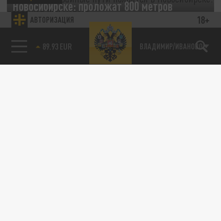
Новосибирске: проложат 800 метров
18+
АВТОРИЗАЦИЯ
24 АПРЕЛЯ 13:41
Новая ветка соединит микрорайон
85.64 BRENT
ВЛАДИМИР/ИВАНОВО
"Волочаевский" с автовокзалом
"Восточный".
АВТО
Проблемы на "практике": Минтрансу
указали на сложности по перевозке детей в
такси