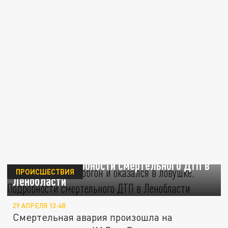
Водитель начал обгон и оказался в
ловушке. Подробности смертельного ДТП в
ПРОИСШЕСТВИЯ
Ленобласти
29 АПРЕЛЯ 13:48
Смертельная авария произошла на