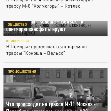
трассу М-8 "Холмогоры" – Котлас
13 км трассы "Коноша – Вельск" к
ОБЩЕСТВО
сентябрю заасфальтируют
07 ИЮЛЯ 11:23
В Поморье продолжается капремонт
трассы "Коноша – Вельск"
ПРОИСШЕСТВИЯ
Что происходит на трассе М-11 Москва -