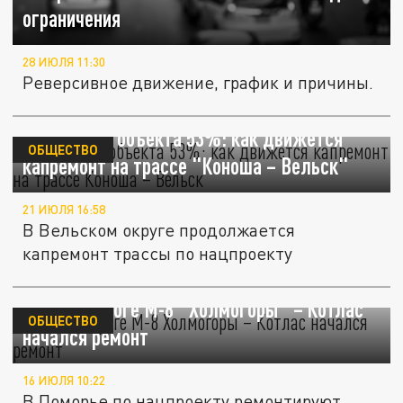
ограничения
28 ИЮЛЯ 11:30
Реверсивное движение, график и причины.
Готовность объекта 53%: как движется
ОБЩЕСТВО
капремонт на трассе "Коноша – Вельск"
21 ИЮЛЯ 16:58
В Вельском округе продолжается
капремонт трассы по нацпроекту
На автодороге М-8 "Холмогоры" – Котлас
ОБЩЕСТВО
начался ремонт
16 ИЮЛЯ 10:22
В Поморье по нацпроекту ремонтируют