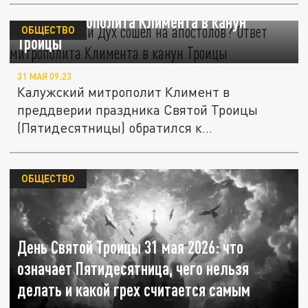
Зачем Святой Дух сошёл на апостолов?
Ответ митрополита Климента в канун
ОБЩЕСТВО
Троицы
31 МАЯ 09:23
Калужский митрополит Климент в
преддверии праздника Святой Троицы
(Пятидесятницы) обратился к
православным...
ОБЩЕСТВО
День Святой Троицы 31 мая 2026: что
означает Пятидесятница, чего нельзя
делать и какой грех считается самым