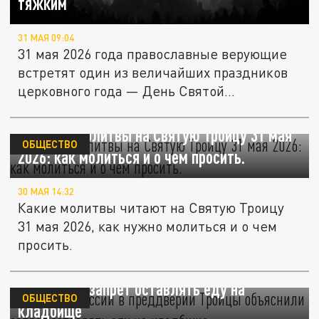
тяжким
31 МАЯ 09:04
31 мая 2026 года православные верующие
встретят один из величайших праздников
церковного года — День Святой...
Главные молитвы на Святую Троицу 31 мая
ОБЩЕСТВО
2026: как молиться и о чем просить.
30 МАЯ 14:32
Какие молитвы читают на Святую Троицу
31 мая 2026, как нужно молиться и о чем
просить.
Жителям России в преддверии Троицы
объяснили запрет оставлять еду на
ОБЩЕСТВО
кладбище