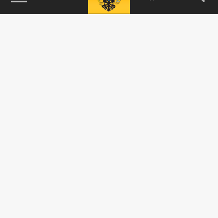
115093, г. Москва, переулок Партийный,
д.1, к.57, стр.3, эт.1, пом.I, ком.45