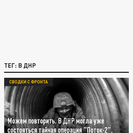
ТЕГ: В ДНР
СВОДКИ С ФРОНТА
Можем повторить. В ДНР могла уже
состояться тайная операция "Поток-2".