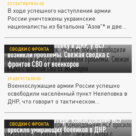
03 СЕНТЯБРЯ 06:00
В ходе успешного наступления армии
России уничтожены украинские
националисты из батальона "Азов"* и две...
Готов огневой мешок. Русские бойцы
освободили Нелеповку в ДНР, у ВСУ
СВОДКИ С ФРОНТА
возникли проблемы. Свежая сводка с
фронтов СВО от военкоров
29 АВГУСТА 08:00
Военнослужащие армии России успешно
освободили населённый пункт Нелеповка в
ДНР, что говорит о тактическом...
Безвозвратные потери. Командование ВСУ
СВОДКИ С ФРОНТА
бросило умирающих боевиков в ДНР.