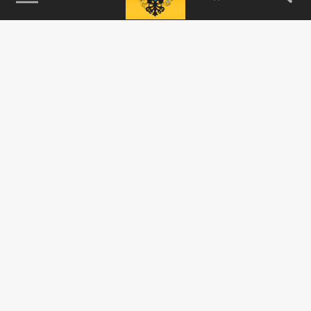
115093, г. Москва, переулок Партийный,
д.1, к.57, стр.3, эт.1, пом.I, ком.45