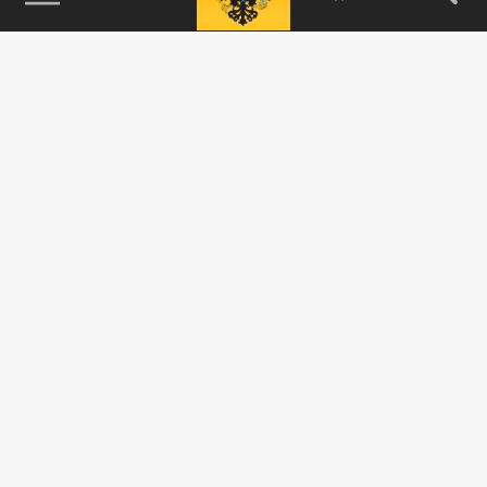
115093, г. Москва, переулок Партийный,
д.1, к.57, стр.3, эт.1, пом.I, ком.45