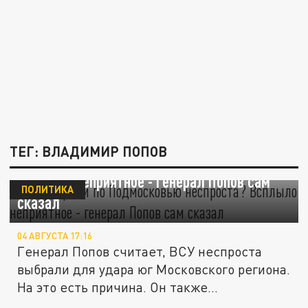
ТЕГ: ВЛАДИМИР ПОПОВ
ВСУ ударили по Подмосковью неспроста?
Всплыло неприятное - генерал Попов сам
ПОЛИТИКА
сказал
04 АВГУСТА 17:16
Генерал Попов считает, ВСУ неспроста
выбрали для удара юг Московского региона.
На это есть причина. Он также...