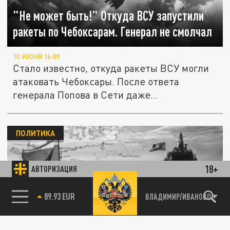
"Не может быть!" Откуда ВСУ запустили
ракеты по Чебоксарам. Генерал не смолчал
10 ИЮНЯ 16:09
Стало известно, откуда ракеты ВСУ могли
атаковать Чебоксары. После ответа
генерала Попова в Сети даже...
ПОЛИТИКА
18+
АВТОРИЗАЦИЯ
85.64 BRENT
ВЛАДИМИР/ИВАНОВО
Генерал Попов призвал усилить Финский
залив боевыми катерами и там бить по