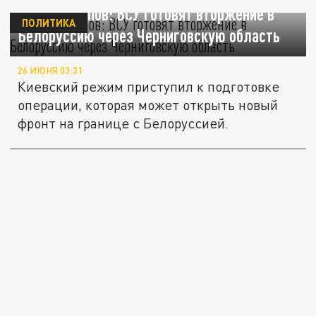
Генерал Попов: ВСУ готовят вторжение в
ПОЛИТИКА
Белоруссию через Черниговскую область
26 ИЮНЯ 03:31
Киевский режим приступил к подготовке
операции, которая может открыть новый
фронт на границе с Белоруссией.