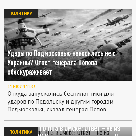
ПОЛИТИКА
Удары по Подмосковью наносились не с
Украины? Ответ генерала Попова
обескураживает
21 ИЮЛЯ 11:06
Откуда запускались беспилотники для
ударов по Подольску и другим городам
Подмосковья, сказал генерал Попов....
Кто ударил по НПЗ в Омске: Ответ – не из
ПОЛИТИКА