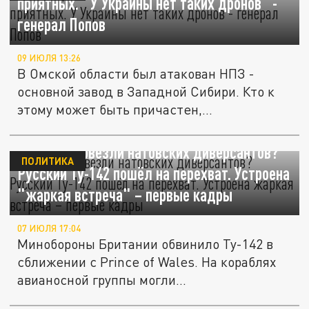
приятных. "У Украины нет таких дронов" -
генерал Попов
09 ИЮЛЯ 13:26
В Омской области был атакован НПЗ -
основной завод в Западной Сибири. Кто к
этому может быть причастен,...
К России повезли натовских диверсантов?
ПОЛИТИКА
Русский Ту-142 пошёл на перехват. Устроена
"жаркая встреча" – первые кадры
07 ИЮЛЯ 17:04
Минобороны Британии обвинило Ту-142 в
сближении с Prince of Wales. На кораблях
авианосной группы могли...