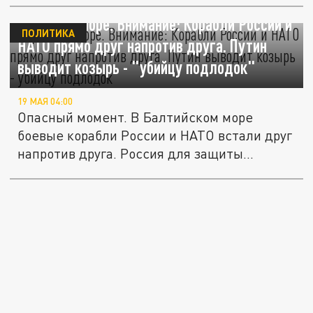
Угроза на море. Внимание: Корабли России и
ПОЛИТИКА
НАТО прямо друг напротив друга. Путин
выводит козырь - "убийцу подлодок"
19 МАЯ 04:00
Опасный момент. В Балтийском море
боевые корабли России и НАТО встали друг
напротив друга. Россия для защиты...