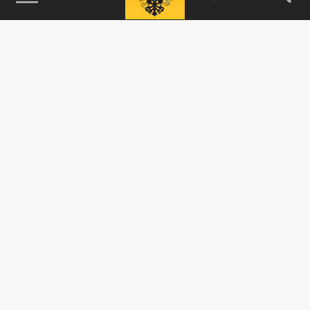
115093, г. Москва, переулок Партийный,
д.1, к.57, стр.3, эт.1, пом.I, ком.45