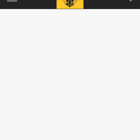
115093, г. Москва, переулок Партийный,
д.1, к.57, стр.3, эт.1, пом.I, ком.45