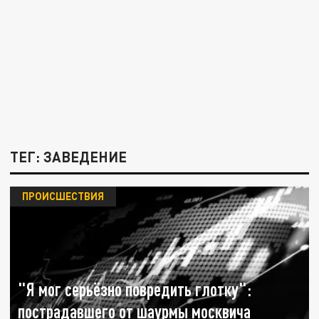
ТЕГ: ЗАВЕДЕНИЕ
ПРОИСШЕСТВИЯ
"Я мог серьёзно повредить глотку":
пострадавшего от шаурмы москвича