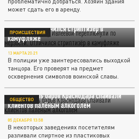
проблематично добраться. Хозяин здания
может сдать его в аренду.
Голую вечеринку Ивлеевой переплюнули по
мерзости. Отличился стриптизёр в
ПРОИСШЕСТВИЯ
камуфляже
13 МАРТА 20:21
В полиции уже заинтересовались выходкой
танцора. Его проверят на предмет
осквернения символов воинской славы.
МВД: восемь баров Краснодара спаивали
ОБЩЕСТВО
клиентов палёным алкоголем
05 ДЕКАБРЯ 13:58
В некоторых заведениях посетителям
разливали спиртное из пластиковых