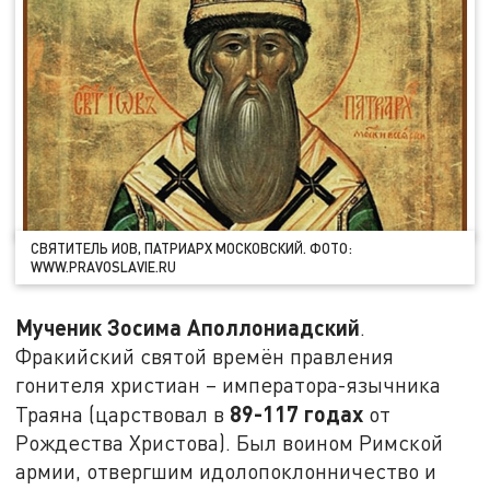
СВЯТИТЕЛЬ ИОВ, ПАТРИАРХ МОСКОВСКИЙ. ФОТО:
WWW.PRAVOSLAVIE.RU
Мученик Зосима Аполлониадский
.
Фракийский святой времён правления
гонителя христиан – императора-язычника
89-117 годах
Траяна (царствовал в
от
Рождества Христова). Был воином Римской
армии, отвергшим идолопоклонничество и