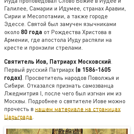
Иуда проповедовал Слово Божие в Иудее и
Галилее, Самарии и Идумее, странах Аравии,
Сирии и Месопотамии, а также городе
Эдессе. Святой был замучен язычниками
80 года
около
от Рождества Христова в
Армении, где апостола Иуду распяли на
кресте и пронзили стрелами.
Святитель Иов, Патриарх Московский
.
(в
1586-1605
Первый русский Патриарх
годах)
. Просветитель народов Поволжья и
Сибири. Отказался признать самозванца
Лжедмитрия I, после чего был изгнан им из
Москвы. Подробнее о святителе Иове можно
прочесть в
нашем материале на страницах
Царьграда
.