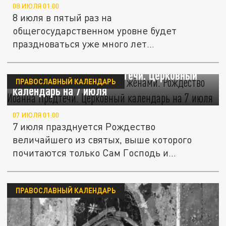
08 ИЮЛЯ 01:00
8 июля в пятый раз на
общегосударственном уровне будет
праздноваться уже много лет
отмечающийся в большинстве...
"Величайший из рождённых жёнами".
Рождество Иоанна Предтечи. Церковный
ПРАВОСЛАВНЫЙ КАЛЕНДАРЬ
календарь на 7 июля
07 ИЮЛЯ 01:00
7 июля празднуется Рождество
величайшего из святых, выше которого
почитаются только Сам Господь и
Пресвятая...
ПРАВОСЛАВНЫЙ КАЛЕНДАРЬ