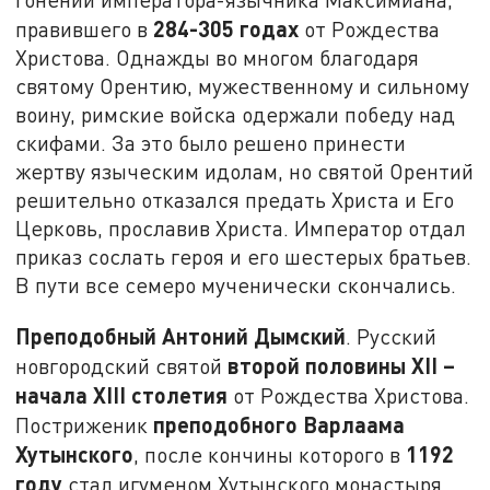
284-305 годах
правившего в
от Рождества
Христова. Однажды во многом благодаря
святому Орентию, мужественному и сильному
воину, римские войска одержали победу над
скифами. За это было решено принести
жертву языческим идолам, но святой Орентий
решительно отказался предать Христа и Его
Церковь, прославив Христа. Император отдал
приказ сослать героя и его шестерых братьев.
В пути все семеро мученически скончались.
Преподобный Антоний Дымский
. Русский
второй половины
XII
–
новгородский святой
начала
XIII
столетия
от Рождества Христова.
преподобного Варлаама
Постриженик
Хутынского
1192
, после кончины которого в
году
стал игуменом Хутынского монастыря.