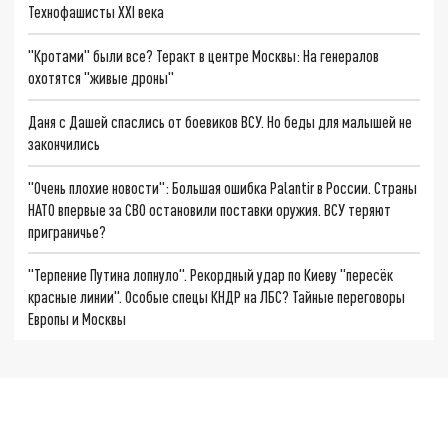
Технофашисты XXI века
"Кротами" были все? Теракт в центре Москвы: На генералов
охотятся "живые дроны"
Даня с Дашей спаслись от боевиков ВСУ. Но беды для малышей не
закончились
"Очень плохие новости": Большая ошибка Palantir в России. Страны
НАТО впервые за СВО остановили поставки оружия. ВСУ теряют
приграничье?
"Терпение Путина лопнуло". Рекордный удар по Киеву "пересёк
красные линии". Особые спецы КНДР на ЛБС? Тайные переговоры
Европы и Москвы