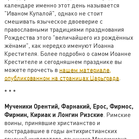
календаре именно этот день называется
"Иваном Купалой", однако не стоит
смешивать языческое двоеверие с
православными традициями празднования
Рождества этого "величайшего из рождённых
жёнами", как нередко именуют Иоанна
Крестителя. Более подробно о самом Иоанне
Крестителе и сегодняшнем празднике вы
можете прочесть в
нашем материале,
опубликованном на страницах Царьграда
.
* * *
Мученики Орентий, Фарнакий, Ерос, Фирмос,
Фирмин, Кириак и Лонгин Ризские
. Римские
воины, принявшие христианство и
пострадавшие в годы антихристианских
гонений императора-язычника Максимиана,