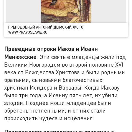
ПРЕПОДОБНЫЙ АНТОНИЙ ДЫМСКИЙ. ФОТО:
WWW.PRAVOSLAVIE.RU
Праведные отроки Иаков и Иоанн
Менюжские
. Эти святые младенцы жили под
Великим Новгородом во второй половине XVI
века от Рождества Христова и были родными
братьями, сыновьями благочестивых
христиан Исидора и Варвары. Когда Иакову
было три года, а Иоанну пять лет, их убили
злодеи. Позднее мощи младенцев были
обретены нетленными, и от них стали
происходить чудеса и исцеления.
Поздравляем православных христиан с