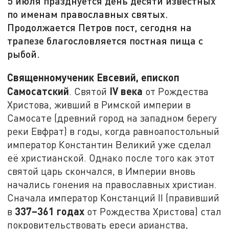
5 июля празднуется день десяти известных
по именам православных святых.
Продолжается Петров пост, сегодня на
трапезе благословляется постная пища с
рыбой.
Священномученик Евсевий, епископ
Самосатский
IV
века
. Святой
от Рождества
Христова, живший в Римской империи в
Самосате (древний город на западном берегу
реки Евфрат) в годы, когда равноапостольный
император Константин Великий уже сделал
её христианской. Однако после того как этот
святой царь скончался, в Империи вновь
начались гонения на православных христиан.
Сначала император Констанций II (правивший
337–361 годах
в
от Рождества Христова) стал
покровительствовать ереси арианства,