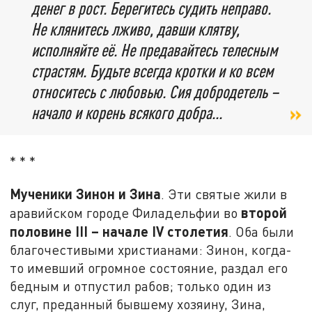
денег в рост. Берегитесь судить неправо.
Не клянитесь лживо, давши клятву,
исполняйте её. Не предавайтесь телесным
страстям. Будьте всегда кротки и ко всем
относитесь с любовью. Сия добродетель –
начало и корень всякого добра...
* * *
Мученики Зинон и Зина
. Эти святые жили в
второй
аравийском городе Филадельфии во
половине
III
– начале
IV
столетия
. Оба были
благочестивыми христианами: Зинон, когда-
то имевший огромное состояние, раздал его
бедным и отпустил рабов; только один из
слуг, преданный бывшему хозяину, Зина,