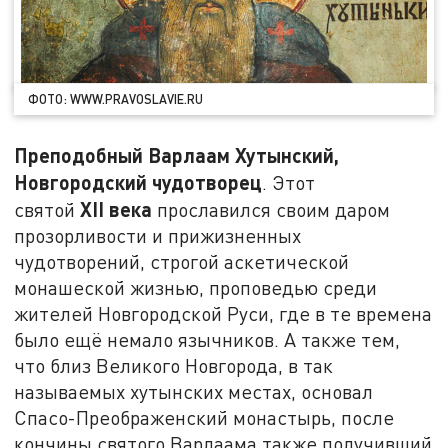
ФОТО: WWW.PRAVOSLAVIE.RU
Преподобный Варлаам Хутынский,
Новгородский чудотворец
. Этот
XII
века
святой
прославился своим даром
прозорливости и прижизненных
чудотворений, строгой аскетической
монашеской жизнью, проповедью среди
жителей Новгородской Руси, где в те времена
было ещё немало язычников. А также тем,
что близ Великого Новгорода, в так
называемых хутынских местах, основал
Спасо-Преображенский монастырь, после
кончины святого Варлаама также получивший