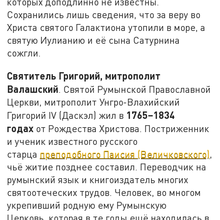
которых доподлинно не известны.
Сохранились лишь сведения, что за веру во
Христа святого Галактиона утопили в море, а
святую Иулианию и её сына Сатурнина
сожгли.
Святитель Григорий, митрополит
Валашский
. Святой Румынской Православной
Церкви, митрополит Унгро-Влахийский
1765–1834
Григорий IV (Даскэл) жил в
годах
от Рождества Христова. Постриженник
и ученик известного русского
старца
преподобного Паисия (Величковского)
,
чьё житие позднее составил. Переводчик на
румынский язык и книгоиздатель многих
святоотеческих трудов. Человек, во многом
укрепивший родную ему Румынскую
Церковь, которая в те годы ещё находилась в