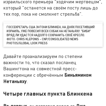
израильского премьера "ходячим мертвецом",
который "останется на своём посту лишь до
тех пор, пока не смолкнет стрельба".
ГОССЕКРЕТАРЬ США ЭНТОНИ БЛИНКЕН, НА ДНЯХ ПОСЕТИВШИЙ
ИЗРАИЛЬ, УЖЕ ПОВЕСИЛ ВСЕХ СОБАК НА НЕТАНЬЯХУ. "БИБИ"
ВРЯД ЛИ УДАСТСЯ НАДОЛГО СОХРАНИТЬ СВОЁ КРЕСЛО.
ФОТО: CHRIS KLEPONIS - CNP/CONSOLIDATED NEWS
PHOTOS/GLOBAL LOOK PRESS
Давайте проанализируем по степени
важности то, что сказал посланец
Вашингтона на совместной пресс-
Биньямином
конференции с обречённым
Нетаньяху
.
Четыре главных пункта Блинкена
Во-первых
Джо
, он повторил вслед за