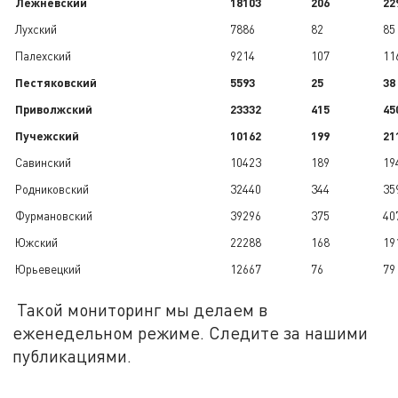
Лежневский
18103
206
22
Лухский
7886
82
85
Палехский
9214
107
11
Пестяковский
5593
25
38
Приволжский
23332
415
45
Пучежский
10162
199
21
Савинский
10423
189
19
Родниковский
32440
344
35
Фурмановский
39296
375
40
Южский
22288
168
19
Юрьевецкий
12667
76
79
Такой мониторинг мы делаем в
еженедельном режиме. Следите за нашими
публикациями.