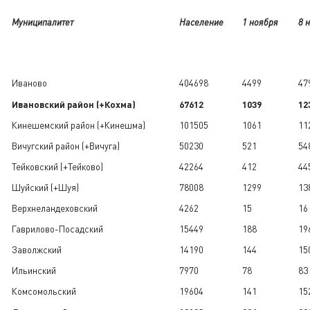
Муниципалитет
Население
1 ноября
8 
Иваново
404698
4499
47
Ивановский район (+Кохма)
67612
1039
12
Кинешемский район (+Кинешма)
101505
1061
11
Вичугский район (+Вичуга)
50230
521
54
Тейковский (+Тейково)
42264
412
44
Шуйский (+Шуя)
78008
1299
13
Верхнеландеховский
4262
15
16
Гаврилово-Посадский
15449
188
19
Заволжский
14190
144
15
Ильинский
7970
78
83
Комсомольский
19604
141
15