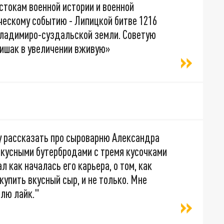
стокам военной истории и военной
ческому событию - Липицкой битве 1216
владимиро-суздальской земли. Советую
шишак в увеличении вживую»
у рассказать про сыроварню Александра
вкусными бутербродами с тремя кусочками
л как началась его карьера, о том, как
купить вкусный сыр, и не только. Мне
влю лайк."