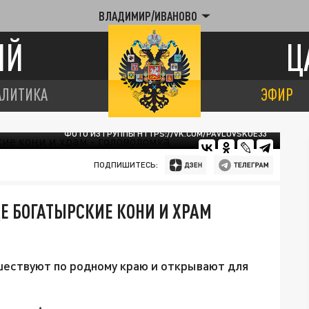
ВЛАДИМИР/ИВАНОВО
ИЙ
Ц
АЛИТИКА
ЭФИР
ФОТО ИЗ ГРУППЫ HTTPS://VK.COM/PAVLOVSKOE33
ПОДПИШИТЕСЬ:
Е БОГАТЫРСКИЕ КОНИ И ХРАМ
шествуют по родному краю и открывают для