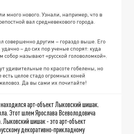
ли много нового. Узнали, например, что в
репостной вал средневекового города.
ыл совершенно другим – гораздо выше. Его
удачно – до сих пор ученые спорят: куда
ам собор называют «русской головоломкой».
ут удивительные по красоте гобелены, но
е есть целое стадо огромных коней
еловоз. Да вы сами их почитайте!
е находился арт-объект Лыковский шишак.
зла. Этот шлем Ярослава Всеволодовича
о. Лыковский шишак - это арт-объект
усскому декоративно-прикладному