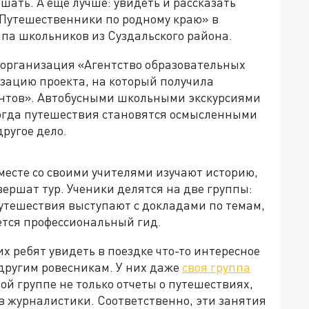
ышать. А еще лучше: увидеть и рассказать
«Путешественники по родному краю» в
ппа школьников из Суздальского района.
 организация «Агентство образовательных
зацию проекта, на который получила
антов». Автобусными школьными экскурсиями
 когда путешествия становятся осмысленными
ругое дело.
месте со своими учителями изучают историю,
вершат тур. Ученики делятся на две группы:
путешествия выступают с докладами по темам,
ется профессиональный гид.
х ребят увидеть в поездке что-то интересное
 другим ровесникам. У них даже
своя группа
той группе не только отчеты о путешествиях,
в журналистики. Соответственно, эти занятия