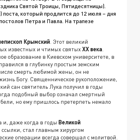
аздника Святой Троицы, Пятидесятницы).
 поста, который продлится до 12 июля – дня
постолов Петра и Павла. На трапезе
хиепископ Крымский
. Этот великий
мых известных и чтимых святых
XX века
.
ое образование в Киевском университете, в
правился в глубинку простым земским
 числе смерть любимой жены, он не
 жизнь Богу. Священническое рукоположение,
кий сан святитель Лука получил в годы
огда подобный выбор означал смертный
гибели, но ему пришлось претерпеть немало
а и, даже когда в годы
Великой
з ссылки, стал главным хирургом
еские операции всегда совершал с молитвой.