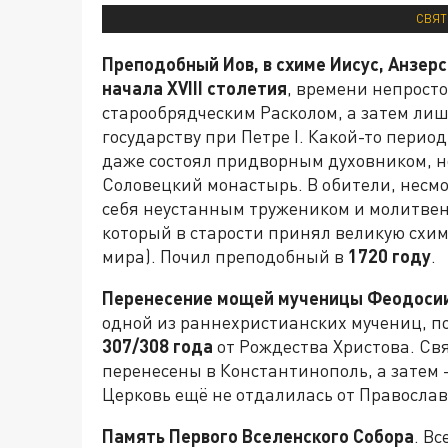
СВЯТ
Преподобный Иов, в схиме Иисус, Анзер
начала XVIII столетия
,
времени непросто
старообрядческим Расколом, а затем л
государству при Петре I. Какой-то пери
даже состоял придворным духовником, н
Соловецкий монастырь. В обители, несмо
себя неустанным тружеником и молитвен
который в старости принял великую схим
мира). Почил преподобный в
1720 году
.
Перенесение мощей мученицы Феодосии
одной из раннехристианских мучениц, 
307/308 года
от Рождества Христова. Св
перенесены в Константинополь, а затем 
Церковь ещё не отдалилась от Православ
Память Первого Вселенского Собора
. В