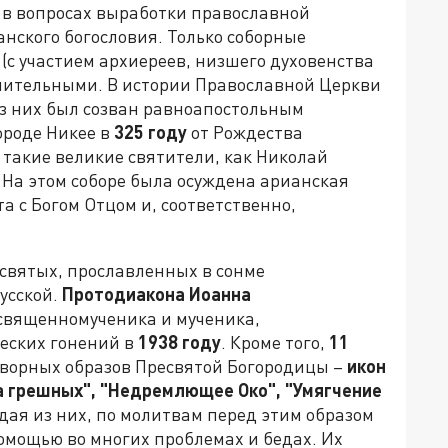
в вопросах выработки православной
анского богословия. Только соборные
(с участием архиереев, низшего духовенства
учительными. В истории Православной Церкви
из них был созван равноапостольным
ороде Никее в
325 году
от Рождества
 такие великие святители, как Николай
На этом соборе была осуждена арианская
а с Богом Отцом и, соответственно,
святых, прославленных в сонме
усской.
Протодиакона Иоанна
 священномученика и мученика,
ческих гонений в
1938 году
. Кроме того,
11
творных образов Пресвятой Богородицы –
икон
 грешных", "Недремлющее Око", "Умягчение
дая из них, по молитвам перед этим образом
омощью во многих проблемах и бедах. Их