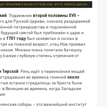
ЫЕ ПРОКОПИЙ И ИОАНН УСТЮЖСКИЕ. ФОТО: PRAVOSLAVIE.RU
ский
. Подвижник
второй половины XVII –
го для Русской Церкви, сначала раздираемой
ишённой патриаршества и подчинённой
од будущий святой был приближён к царю и
о в
1701 году
был оклеветан и сослан в
тря на пожилой возраст, отец Иов проявил
ником. Монахи очень почитали батюшку,
у (самую глубокую степень отречения от
 Тирской
. Речь идёт о перенесении мощей
пострадавших во времена гонений
около
ятые останки страдалицы за Христа были
– в Венецию во времена, когда Западная
ия.
селенские соборы – это важнейший институт