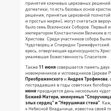
принятия ключевых церковных решений 
догматики, то есть базовых основ христи
решения, принятые церковной полнотой 
и простых мирян), могут считаться веро
было семь Вселенских Соборов. Первый 
императором Константином Великим в г
Христова. Среди участников собора были
Чудотворец и Спиридон Тримифунтский. 
ересь, отвергающая единосущность Христ
умалявшая Божественность Спасителя.
Также
11 июня
совершается память двух 
новомучеников и исповедников Церкви Р
Преображенского
и
Андрея Трофимова
,
пострадавших в годы советских богобор
июня
празднуется день нескольких чудо
Божией Матери, именуемых "Споручница
злых сердец" и "Нерушимая стена"
. Каж
к Небесной Владычице, известна своей п