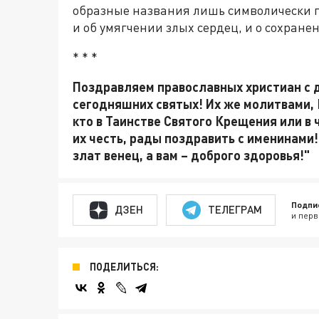
образные названия лишь символически п
и об умягчении злых сердец, и о сохран
* * *
Поздравляем православных христиан с д
сегодняшних святых! Их же молитвами, Г
кто в Таинстве Святого Крещения или в
их честь, рады поздравить с именинами! 
злат венец, а вам – доброго здоровья!"
Подпи
ДЗЕН
ТЕЛЕГРАМ
и перв
ПОДЕЛИТЬСЯ: