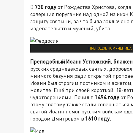
В
730 году
от Рождества Христова, когд
совершил поругание над одной из икон 
защиту святыни, за что была заключена в
издевательств и мучений, убита.
ПРЕПОДОБНОМУЧЕНИЦА Ф
Преподобный Иоанн Устюжский, блажен
русских средневековых святых, добровол
мнимого безумия ради открытой пропове
Иоанн был строгим постником и аскетом,
молитве. Ещё при своей короткой, 18-ле
чудотворениями. Почил в
1494 году
от Ро
этому святому также стали совершаться 
святой Иоанн помог русским войскам одо
городом Дмитровом в
1610 году
.