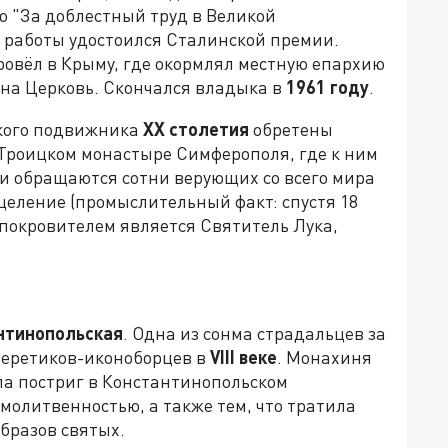
 "За доблестный труд в Великой
е работы удостоился Сталинской премии.
ровёл в Крыму, где окормлял местную епархию
 на Церковь. Скончался владыка в
1961 году
.
ского подвижника
XX
столетия
обретены
о-Троицком монастыре Симферополя, где к ним
и обращаются сотни верующих со всего мира
целение (промыслительный факт: спустя 18
 покровителем является Святитель Лука,
нтинопольская
. Одна из сонма страдальцев за
к еретиков-иконоборцев в
VIII веке
. Монахиня
ла постриг в Константинопольском
 молитвенностью, а также тем, что тратила
бразов святых.