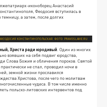
а лжепатриарх-иконоборец Анастасий
Константинополя, Феодосия вступилась в
 темницу, а затем, после долгих
ЕОДОСИЯ КОНСТАНТИНОПОЛЬСКАЯ. ФОТО: PRAVOSLAVIE.RU
ный, Христа ради юродивый
. Один из многих
ьно взявших на себя подвиг юродства,
ди Слова Божия и обличения пороков. Святой
 практически не спал, проводил ночи в
тней, земной жизни прославился
ждества Христова, после чего по молитвам
многочисленные чудеса. В том числе именно
леть польско-литовских интервентов под