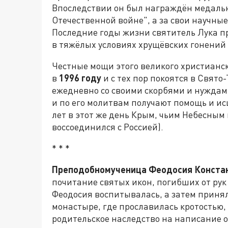
Впоследствии он был награждён медалью
Отечественной войне", а за свои научны
Последние годы жизни святитель Лука п
в тяжёлых условиях хрущёвских гонений
Честные мощи этого великого христиан
в
1996 году
и с тех пор покоятся в Свят
ежедневно со своими скорбями и нуждам
и по его молитвам получают помощь и ис
лет в этот же день Крым, чьим Небесным
воссоединился с Россией).
* * *
Преподобномученица Феодосия Конста
почитание святых икон, погибших от ру
Феодосия воспитывалась, а затем приня
монастыре, где прославилась кротостью,
родительское наследство на написание о