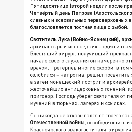
Пятидесятнице (второй недели после пр
Четвёртый день Петрова (Апостольского)
славных и всехвальных первоверховных а
благословляется постная пища с рыбой.
Святитель Лука (Войно-Ясенецкий), ар
архипастырь и исповедник – один из са
Блестящий хирург, получивший прекрасн
начале своего служения он намеренно от
врачом. Претерпев многие скорби, в том
озлобился – напротив, решил посвятить
а затем монашеский постриг и архиерейс
жесточайших антицерковных гонений, к
приговор. Господь уберёг святителя от 
мучений в тюрьмах, лагерях и ссылках.
Он никогда не отказывался от своего сан
Отечественной войны
, освободившись и
Красноярского эвакогоспиталя, хирургич