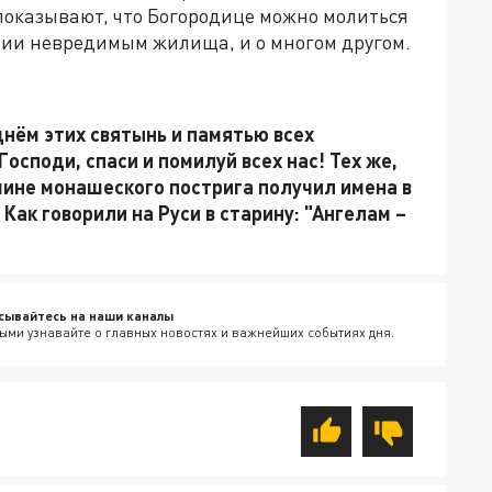
оказывают, что Богородице можно молиться
ении невредимым жилища, и о многом другом.
нём этих святынь и памятью всех
осподи, спаси и помилуй всех нас! Тех же,
 чине монашеского пострига получил имена в
Как говорили на Руси в старину: "Ангелам –
сывайтесь на наши каналы
ыми узнавайте о главных новостях и важнейших событиях дня.