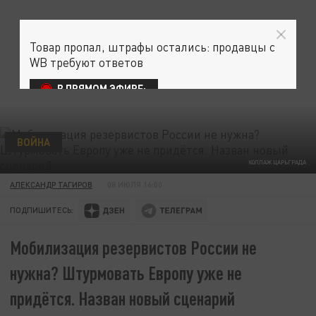
Товар пропал, штрафы остались: продавцы с
WB требуют ответов
В ПРЯМОМ ЭФИРЕ:
ВОЙНА
КОЛЛАЖ ЦАРЬГРАДА
АЛЕКСАНДР ТАГИРОВ
08 ИЮЛЯ 16:00
ПОДПИШИТЕСЬ:
Мобилизация резервистов России не
нужна? Штурмовать Европу уже не
придётся. Назван новый сценарий