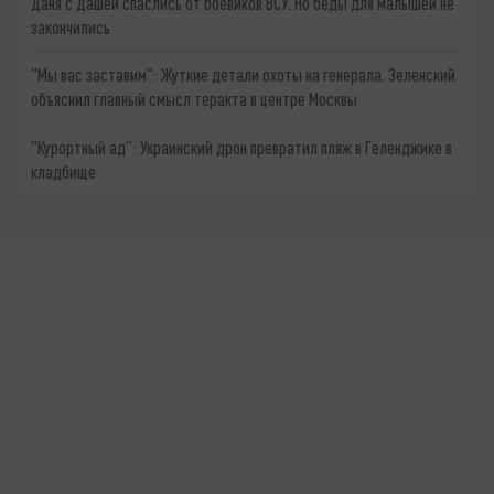
Даня с Дашей спаслись от боевиков ВСУ. Но беды для малышей не
закончились
"Мы вас заставим": Жуткие детали охоты на генерала. Зеленский
объяснил главный смысл теракта в центре Москвы
"Курортный ад": Украинский дрон превратил пляж в Геленджике в
кладбище