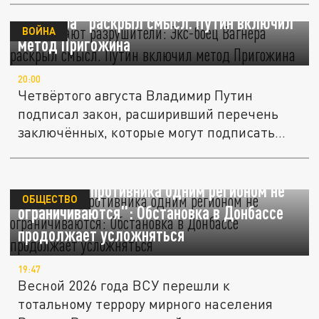
Побеждают разрушители: Экс-боец
"Вагнера" раскрыл смысл. Путин включил
ВОЙНА
метод Пригожина
20:00
Четвёртого августа Владимир Путин
подписал закон, расширивший перечень
заключённых, которые могут подписать...
"Аппетиты противника одним регионом не
ОБЩЕСТВО
ограничиваются": Обстановка в Донбассе
продолжает усложняться
19:47
Весной 2026 года ВСУ перешли к
тотальному террору мирного населения