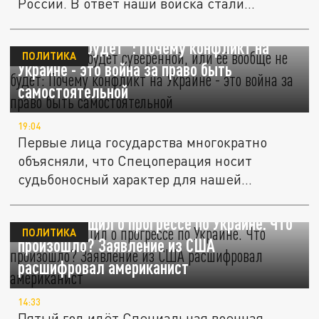
России. В ответ наши войска стали
жёстче...
"Россия или будет суверенной, или её
вообще не будет": Почему конфликт на
ПОЛИТИКА
Украине - это война за право быть
самостоятельной
19:04
Первые лица государства многократно
объясняли, что Спецоперация носит
судьбоносный характер для нашей
державы:...
Трамп сообщил о прогрессе по Украине. Что
ПОЛИТИКА
произошло? Заявление из США
расшифровал американист
14:33
Пятый год идёт Специальная военная