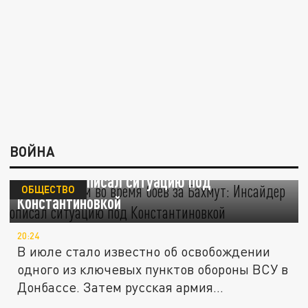
ВОЙНА
"Тяжелее, чем во время боёв за Бахмут":
Инсайдер описал ситуацию под
ОБЩЕСТВО
Константиновкой
20:24
В июле стало известно об освобождении
одного из ключевых пунктов обороны ВСУ в
Донбассе. Затем русская армия...