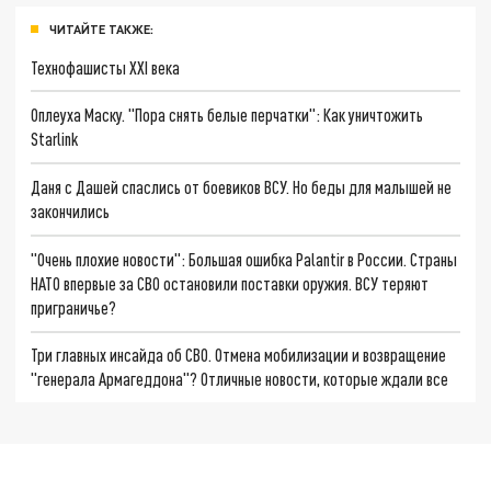
ЧИТАЙТЕ ТАКЖЕ:
Технофашисты XXI века
Оплеуха Маску. "Пора снять белые перчатки": Как уничтожить
Starlink
Даня с Дашей спаслись от боевиков ВСУ. Но беды для малышей не
закончились
"Очень плохие новости": Большая ошибка Palantir в России. Страны
НАТО впервые за СВО остановили поставки оружия. ВСУ теряют
приграничье?
Три главных инсайда об СВО. Отмена мобилизации и возвращение
"генерала Армагеддона"? Отличные новости, которые ждали все