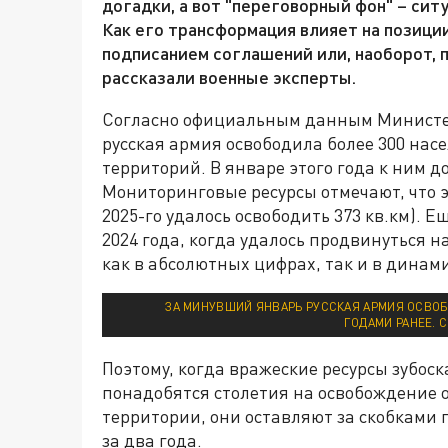
догадки, а вот "переговорный фон" – сит
Как его трансформация влияет на позиции
подписанием соглашений или, наоборот, 
рассказали военные эксперты.
Согласно официальным данным Министер
русская армия освободила более 300 насе
территорий. В январе этого года к ним д
Мониторинговые ресурсы отмечают, что э
2025-го удалось освободить 373 кв.км).
2024 года, когда удалось продвинуться н
как в абсолютных цифрах, так и в динамик
ЗА МИНУВШИЙ ЯНВАРЬ РУССКАЯ АРМИЯ ОСВОБ
ГОДАМИ РАНЕЕ. 
Поэтому, когда вражеские ресурсы зубоск
понадобятся столетия на освобождение
территории, они оставляют за скобками
за два года.