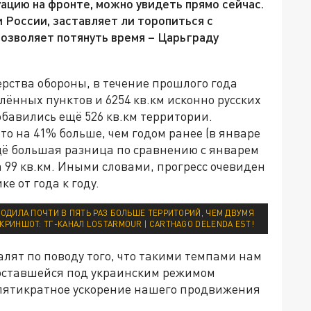
уацию на фронте, можно увидеть прямо сейчас.
 России, заставляет ли торопиться с
позволяет потянуть время – Царьграду
ства обороны, в течение прошлого года
лённых пунктов и 6254 кв.км исконно русских
обавились ещё 526 кв.км территории.
то на 41% больше, чем годом ранее (в январе
 Ещё большая разница по сравнению с январем
а 99 кв.км. Иными словами, прогресс очевиден
е от года к году.
ОДИЛА ПОЧТИ В ПЯТЬ РАЗ БОЛЬШЕ ТЕРРИТОРИЙ, ЧЕМ ДВУМЯ
СКРИНШОТ: ТГ-КАНАЛ LOSTARMOUR | CARTHAGO DELENDA EST!
алят по поводу того, что такими темпами нам
 оставшейся под украинским режимом
 пятикратное ускорение нашего продвижения