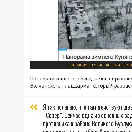
СИТУАЦИЯ В КУПЯНСКЕ ОСТАЁТСЯ 
По словам нашего собеседника, опреде
Волчанского плацдарма, который разраст
Я так полагаю, что там действуют дв
"Север". Сейчас одна из основных за
противника в районе Великого Бурлук
продвигаться в глубину Харьковского