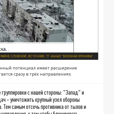
КРАЙНЕ СЛОЖНОЙ. ИСТОЧНИК: ТГ-КАНАЛ "ВОЕННАЯ ХРОНИКА"
лённый потенциал имеет расширение
ается сразу в трёх направлениях.
е группировки с нашей стороны: "Запад" и
дач – уничтожить крупный узел обороны
а. Тем самым отсечь противника от тылов и
 направления, с тем чтобы блокировать