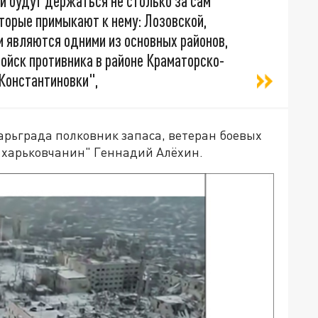
и будут держаться не столько за сам
оторые примыкают к нему: Лозовской,
и являются одними из основных районов,
ойск противника в районе Краматорско-
Константиновки",
Царьграда полковник запаса, ветеран боевых
 харьковчанин" Геннадий Алёхин.