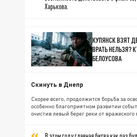
Харькова.
КУПЯНСК ВЗЯТ Д
ВРАТЬ НЕЛЬЗЯ? 
БЕЛОУСОВА
Скинуть в Днепр
Скорее всего, продолжится борьба за ос
особенно благоприятном развитии событи
очистив левый берег реки от вражеского 
В этом году главная битва как раз бу