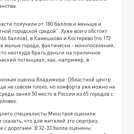
анства.
асти получили от 180 баллов и меньше и
ной городской средой". Хуже всего обстоят
166 баллов), в Камешково и Костерево (по 172
все малые города, фактически - монопоселения,
осто неоткуда брать деньги на приличное
ческий потенциал, как, например, в
 низкая оценка Владимира. Областной центр
еще не совсем плохо, но комфорта уже можно не
реды занял 50 место в России из 65 городов с
еловек.
еднего специалисты Минстроя оценили
я сказать, что для жителей это сюрприз,
се с дорогами. В 32-33 балла оценены