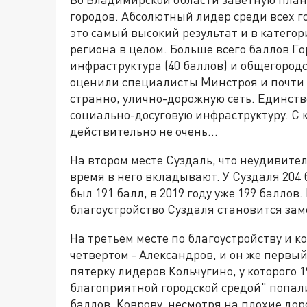
городов. Абсолютный лидер среди всех го
это самый высокий результат и в категор
региона в целом. Больше всего баллов 
инфраструктура (40 баллов) и общегородс
оценили специалисты Минстроя и почти в
странно, улично-дорожную сеть. Единств
социально-досуговую инфраструктуру. С
действительно не очень...
На втором месте Суздаль, что неудивител
время в него вкладывают. У Суздаля 204 б
был 191 балл, в 2019 году уже 199 баллов
благоустройство Суздаля становится за
На третьем месте по благоустройству и к
четвертом - Александров, и он же первый
пятерку лидеров Кольчугино, у которого 1
благоприятной городской средой" попал
баллов. Коврову, несмотря на плохие дор