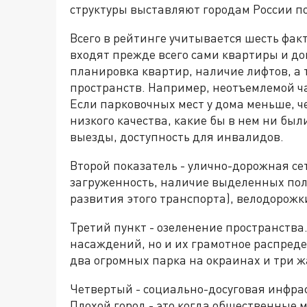
структуры выставляют городам России по
Всего в рейтинге учитывается шесть факт
входят прежде всего сами квартиры и до
планировка квартир, наличие лифтов, а 
пространств. Например, неотъемлемой ч
Если парковочных мест у дома меньше, ч
низкого качества, какие бы в нем ни бы
выезды, доступность для инвалидов.
Второй показатель - улично-дорожная сет
загруженность, наличие выделенных пол
развития этого транспорта), велодорожк
Третий пункт - озеленение пространства
насаждений, но и их грамотное распреде
два огромных парка на окраинах и три ж
Четвертый - социально-досуговая инфра
Плохой город - это когда общественные