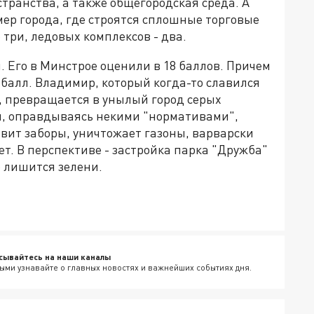
транства, а также общегородская среда. А
мер города, где строятся сплошные торговые
 три, ледовых комплексов - два.
м. Его в Минстрое оценили в 18 баллов. Причем
1 балл. Владимир, который когда-то славился
 превращается в унылый город серых
ия, оправдываясь некими "нормативами",
авит заборы, уничтожает газоны, варварски
ет. В перспективе - застройка парка "Дружба"
о лишится зелени.
сывайтесь на наши каналы
ыми узнавайте о главных новостях и важнейших событиях дня.