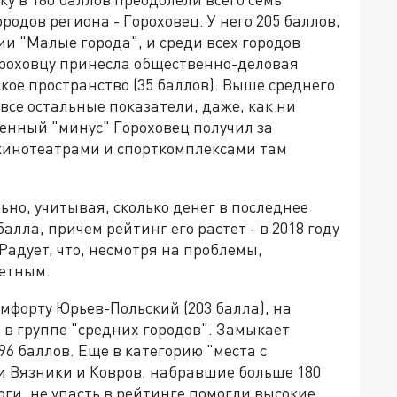
родов региона - Гороховец. У него 205 баллов,
ии "Малые города", и среди всех городов
Гороховцу принесла общественно-деловая
кое пространство (35 баллов). Выше среднего
се остальные показатели, даже, как ни
енный "минус" Гороховец получил за
 кинотеатрами и спорткомплексами там
ьно, учитывая, сколько денег в последнее
алла, причем рейтинг его растет - в 2018 году
. Радует, что, несмотря на проблемы,
метным.
омфорту Юрьев-Польский (203 балла), на
 в группе "средних городов". Замыкает
96 баллов. Еще в категорию "места с
и Вязники и Ковров, набравшие больше 180
оги, не упасть в рейтинге помогли высокие