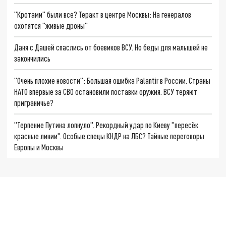
"Кротами" были все? Теракт в центре Москвы: На генералов
охотятся "живые дроны"
Даня с Дашей спаслись от боевиков ВСУ. Но беды для малышей не
закончились
"Очень плохие новости": Большая ошибка Palantir в России. Страны
НАТО впервые за СВО остановили поставки оружия. ВСУ теряют
приграничье?
"Терпение Путина лопнуло". Рекордный удар по Киеву "пересёк
красные линии". Особые спецы КНДР на ЛБС? Тайные переговоры
Европы и Москвы